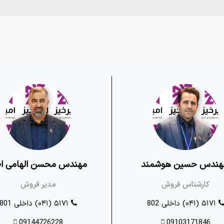
ment Group
Rezvan Daneh
Products
Articles
مهندس محسن الهامی ا
ندس حسین هوشمند
مدیر فروش
کارشناس فروش
۵۱۷۱ (۰۴۱) داخلی 801
۵۱۷۱ (۰۴۱) داخلی 802
09144726228
09103171846