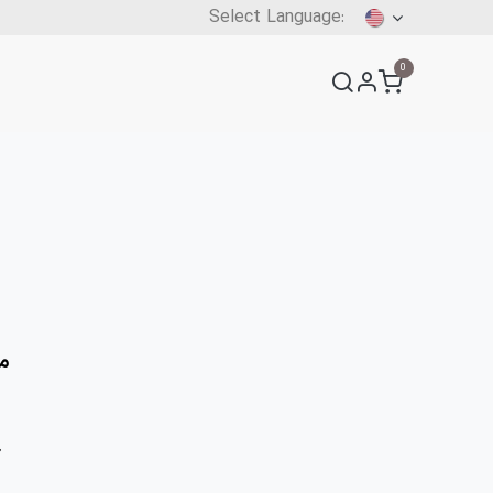
ONLINE
0
Order Registration Form
News​
Forms
Contact
مه