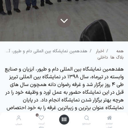
همه
اخبار
هفدهمین نمایشگاه بین المللی دام و طیور، آبزیان و صنایع وابسته در سال 1398
بلاگ‌ ها
داخلی
هفدهمین نمایشگاه بین المللی دام و طیور، آبزیان و صنایع
وابسته در تیرماه، سال ۱398 در نمایشگاه بین المللی تبریز
طی ۴ روز برگزار شد و غرفه رضوان دانه همچون سال های
قبل در این نمایشگاه حضور به عمل آورد و وظیفه خود را در
هرچه بهتر برگزار شدن نمایشگاه انجام داد. در پایان
نمایشگاه عنوان برترین و زیباترین غرفه را به خود احتصاص
داد.
0
0
صفحه
صفحه
جستجو
جستجو
لیست
لیست
حساب
حساب
اصلی
اصلی
علاقه
علاقه