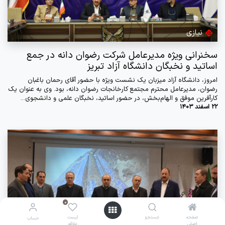
نیازی
سخنرانی ویژه مدیرعامل شرکت رضوان دانه در جمع
اساتید و نخبگان دانشگاه آزاد تبریز
امروز، دانشگاه آزاد میزبان یک نشست ویژه با حضور آقای رحمان باغبان
رضوان، مدیرعامل محترم مجتمع کارخانجات رضوان دانه، بود. وی به عنوان یک
کارآفرین موفق و الهام‌بخش، در حضور اساتید، نخبگان علمی و دانشجوی...
22 اسفند 1403
0
0
نیازی
صفحه
صفحه
جستجو
جستجو
لیست
لیست
حساب
حساب
اصلی
اصلی
علاقه
علاقه