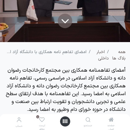
همه
اخبار
امضای تفاهم نامه همکاری با دانشگاه آزاد اسلامی استان آذربایجان شرقی
بلاگ‌ ها
داخلی
أمضاى تفاهمنامه همكارى بين مجتمع كارخانجات رضوان
دانه و دانشكاه آزاد اسلامى در مراسمى رسمى، تفاهم نامه
همكارى بين مجتمع كارخانجات رضوان دانه و دانشكاه آزاد
اسلامى به امضا رسيد. اين تفاهمنامه با هدف ارتقاى سطح
علمى و تجربى دانشجويان و تقويت ارتباط بين صنعت و
دانشكاه در حوزه خوراى دام وطيور به امضا رسيد.
بر اساس اين تفاهم نامه, مجتمع كارخانجات رضوان دانه با
0
0
بركزارى كلاس هاى تخصصى و كاركاههاى عملى در دانشكاه
صفحه
صفحه
جستجو
جستجو
لیست
لیست
حساب
حساب
اصلی
اصلی
علاقه
علاقه