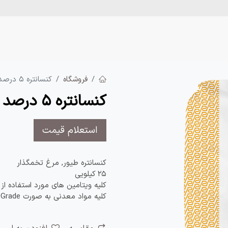
تجارت تبریز
رضوان دانه
محصولات
آموزش
اخ
فروشگاه
کنسانتره 5 درصد 6 مرحله ای (Shaver)
کنسانتره 5 درصد 6 مرحله ای (Shaver)
استعلام قیمت
کنسانتره طیور, مرغ تخمگذار
25 کیلویی
کلیه ویتامین های مورد استفاده از 
کلیه مواد معدنی به صورت Feed Grade می باشند.