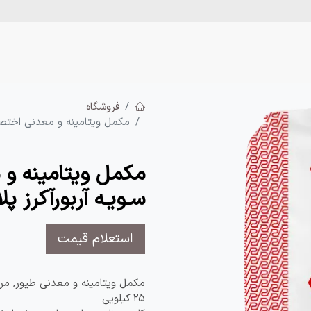
تجارت تبریز
رضوان دانه
محصولات
آموزش
اخ
فروشگاه
مکمل ویتامینه و معدنی اختصا
مکمل ویتامینه و
سـویـه آربورآکرز پ
استعلام قیمت
مکمل ویتامینه و معدنی طیور, م
۲۵ کیلویی