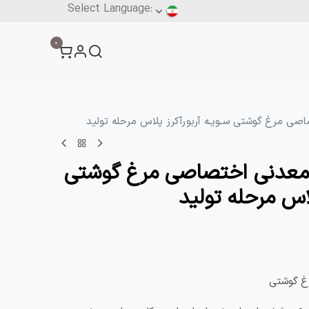
آنلاین
0
فرم ثبت سفارش
بار
فرم‌ها
تماس با ما
صی مرغ گوشتی سـویـه آربورآکرز پلاس مرحله تولید
 معدنی اختصاصی مرغ گوشتی
لاس مرحله تولید
رغ گوشتی