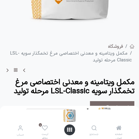
فروشگاه
مکمل ویتامینه و معدنی اختصاصی مرغ تخمگذار سویه LSL-
Classic مرحله تولید
مکمل ویتامینه و معدنی اختصاصی مرغ
تخمگذار سویه LSL-Classic مرحله تولید
استعلام قیمت
قیمت:
افزودن به سبد
1
﷼
مکمل ویتامینه و معدنی طیور, مرغ تخمگذار
0
0
۲۵ کیلویی
صفحه
صفحه
جستجو
جستجو
لیست
لیست
حساب
حساب
اصلی
اصلی
علاقه
علاقه